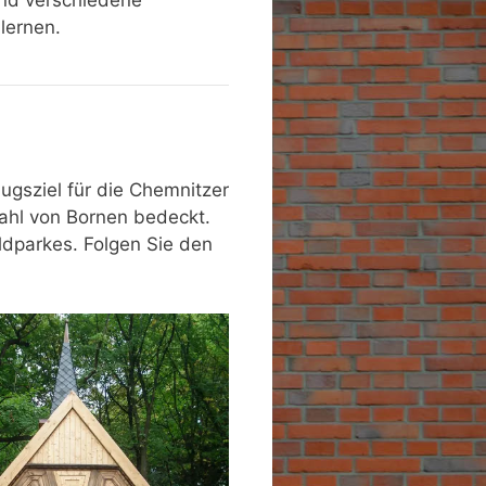
nd verschiedene
lernen.
ugsziel für die Chemnitzer
zahl von Bornen bedeckt.
ldparkes. Folgen Sie den