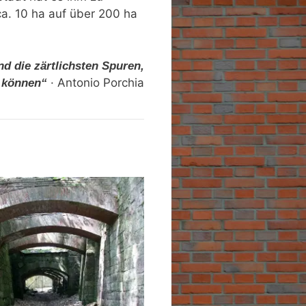
ca. 10 ha auf über 200 ha
nd die zärtlichsten Spuren,
· Antonio Porchia
n können“