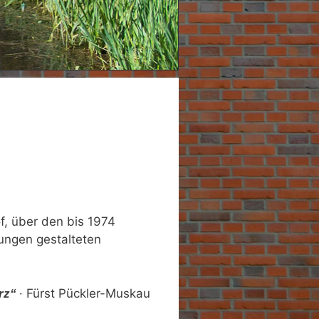
>
f, über den bis 1974
ungen gestalteten
· Fürst Pückler-Muskau
rz“