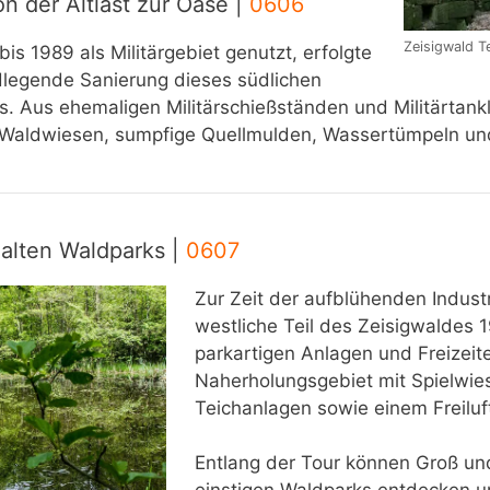
n der Altlast zur Oase |
0606
Zeisigwald T
is 1989 als Militärgebiet genutzt, erfolgte
legende Sanierung dieses südlichen
. Aus ehemaligen Militärschießständen und Militärtank
 Waldwiesen, sumpfige Quellmulden, Wassertümpeln un
alten Waldparks |
0607
Zur Zeit der aufblühenden Indust
westliche Teil des Zeisigwaldes 1
parkartigen Anlagen und Freizeit
Naherholungsgebiet mit Spielwies
Teichanlagen sowie einem Freilu
Entlang der Tour können Groß und