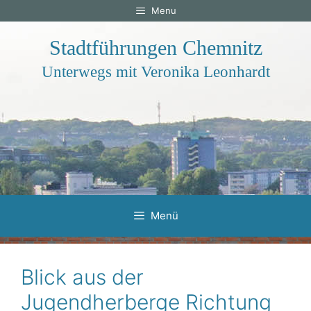
Zum
Menu
Inhalt
springen
Stadtführungen Chemnitz
Unterwegs mit Veronika Leonhardt
Menü
Blick aus der
Jugendherberge Richtung