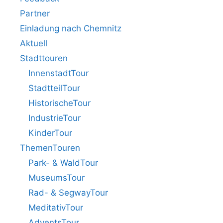
Partner
Einladung nach Chemnitz
Aktuell
Stadttouren
InnenstadtTour
StadtteilTour
HistorischeTour
IndustrieTour
KinderTour
ThemenTouren
Park- & WaldTour
MuseumsTour
Rad- & SegwayTour
MeditativTour
AdventsTour