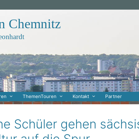
en Chemnitz
eonhardt
ren
ThemenTouren
Kontakt
Partner
he Schüler gehen sächsi
ltur auf die Spur