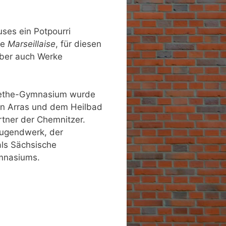
ses ein Potpourri
ie
Marseillaise
, für diesen
aber auch Werke
oethe-Gymnasium wurde
en Arras und dem Heilbad
rtner der Chemnitzer.
Jugendwerk, der
als Sächsische
mnasiums.