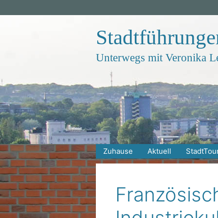
Zum
Inhalt
springen
Stadtführung
Unterwegs mit Veronika L
Zuhause
Aktuell
StadtTou
Französisc
Industrieku