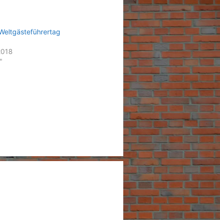
Weltgästeführertag
2018
"