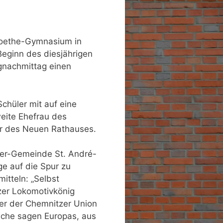
Goethe-Gymnasium in
Beginn des diesjährigen
gnachmittag einen
chüler mit auf eine
eite Ehefrau des
er des Neuen Rathauses.
ner-Gemeinde St. André-
ge auf die Spur zu
tteln: „Selbst
zer Lokomotivkönig
er der Chemnitzer Union
nche sagen Europas, aus