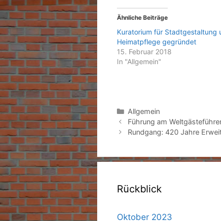
Ähnliche Beiträge
Kuratorium für Stadtgestaltung
Heimatpflege gegründet
15. Februar 2018
In "Allgemein"
Kategorien
Allgemein
Führung am Weltgästeführer
Rundgang: 420 Jahre Erweit
Rückblick
Oktober 2023