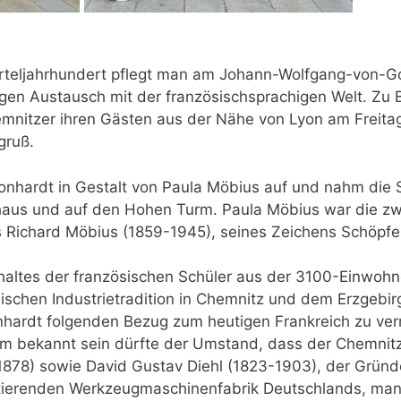
ierteljahrhundert pflegt man am Johann-Wolfgang-von-
gen Austausch mit der französischsprachigen Welt. Zu 
mnitzer ihren Gästen aus der Nähe von Lyon am Freita
gruß.
onhardt in Gestalt von Paula Möbius auf und nahm die S
haus und auf den Hohen Turm. Paula Möbius war die zw
 Richard Möbius (1859-1945), seines Zeichens Schöpf
haltes der französischen Schüler aus der 3100-Einwoh
sischen Industrietradition in Chemnitz und dem Erzgebir
ardt folgenden Bezug zum heutigen Frankreich zu vermi
m bekannt sein dürfte der Umstand, dass der Chemnit
878) sowie David Gustav Diehl (1823-1903), der Gründ
istierenden Werkzeugmaschinenfabrik Deutschlands, ma