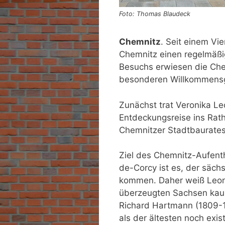
Foto: Thomas Blaudeck
Chemnitz
. Seit einem V
Chemnitz einen regelmäßi
Besuchs erwiesen die Che
besonderen Willkommens
Zunächst trat Veronika Le
Entdeckungsreise ins Rat
Chemnitzer Stadtbaurates
Ziel des Chemnitz-Aufent
de-Corcy ist es, der säch
kommen. Daher weiß Leonh
überzeugten Sachsen kau
Richard Hartmann (1809-1
als der ältesten noch ex