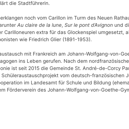
ärt die Stadtführerin.
erklangen noch vom Carillon im Turm des Neuen Rathau
darunter
Au claire de la lune
,
Sur le pont d’Avignon
und d
 Carilloneuren extra für das Glockenspiel umgesetzt, 
isten wie Friedrich Glier (1891-1953).
austausch mit Frankreich am Johann-Wolfgang-von-G
dagogen ins Leben gerufen. Nach dem nordfranzösisch
lonie ist seit 2015 die Gemeinde St. André-de-Corcy Pa
s Schüleraustauschprojekt vom deutsch-französischen 
kooperation im Landesamt für Schule und Bildung (ehem
dem Förderverein des Johann-Wolfgang-von-Goethe-Gy