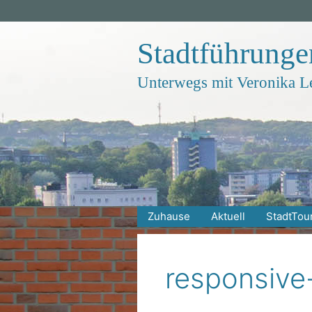
Zum
Inhalt
springen
Stadtführung
Unterwegs mit Veronika L
Zuhause
Aktuell
StadtTou
responsive