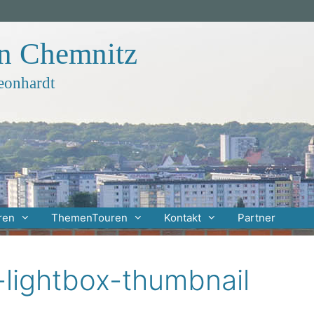
en Chemnitz
eonhardt
ren
ThemenTouren
Kontakt
Partner
-lightbox-thumbnail