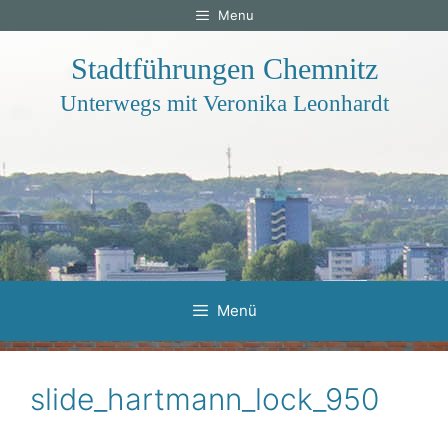
Zum
Menu
Inhalt
springen
Stadtführungen Chemnitz
Unterwegs mit Veronika Leonhardt
Menü
slide_hartmann_lock_950